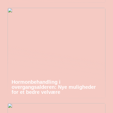
Hormonbehandling i
overgangsalderen: Nye muligheder
for et bedre velvære