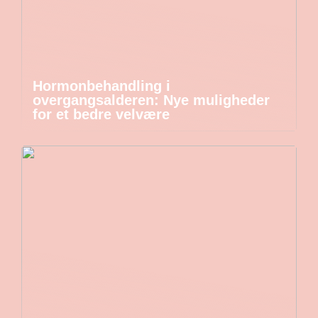
Hormonbehandling i
overgangsalderen: Nye muligheder
for et bedre velvære