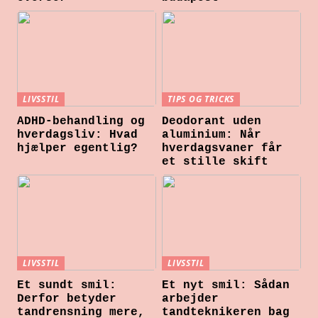
LIVSSTIL
TIPS OG TRICKS
ADHD-behandling og
Deodorant uden
hverdagsliv: Hvad
aluminium: Når
hjælper egentlig?
hverdagsvaner får
et stille skift
LIVSSTIL
LIVSSTIL
Et sundt smil:
Et nyt smil: Sådan
Derfor betyder
arbejder
tandrensning mere,
tandteknikeren bag