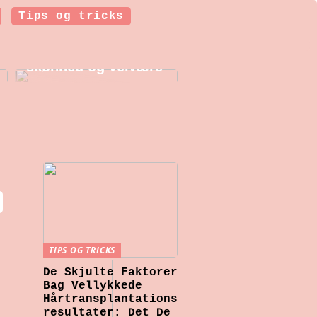
Tips og tricks
Botoxbehandlinger i
København: Et
indblik i moderne
skønhed og velvære
TIPS OG TRICKS
De Skjulte Faktorer
Bag Vellykkede
Hårtransplantations
resultater: Det De