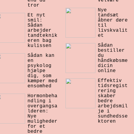
end du
velvære
tror
Nye
Et nyt
tandsæt
smil:
åbner døre
Sådan
til
arbejder
livskvalit
tandteknik
et
eren bag
Sådan
kulissen
bestiller
Sådan kan
du
en
håndkøbsme
psykolog
dicin
hjælpe
online
dig, som
Effektiv
kæmper med
tidsregist
ensomhed
rering
Hormonbeha
skaber
ndling i
bedre
overgangsa
arbejdsmil
lderen:
jø i
Nye
sundhedsse
muligheder
ktoren
for et
bedre