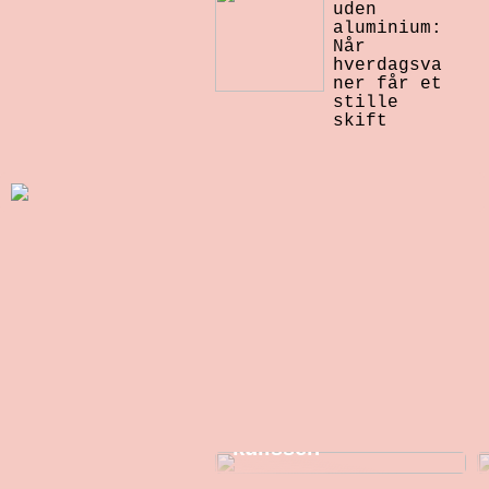
uden
aluminium:
Når
hverdagsva
ner får et
stille
skift
Et nyt smil: Sådan
arbejder
tandteknikeren bag
kulissen