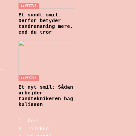
LIVSSTIL
Et sundt smil:
Derfor betyder
tandrensning mere,
end du tror
R-
n
LIVSSTIL
Et nyt smil: Sådan
arbejder
tandteknikeren bag
kulissen
Kost
Tilskud