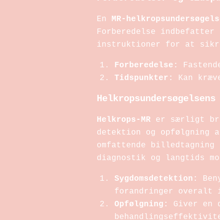
En
MR-helkropsundersøgels
Forberedelse indbefatter 
instruktioner for at sikr
Forberedelse:
Fastende
Tidspunkter:
Kan kræve
Helkropsundersøgelsens
Helkrops-MR
er særligt br
detektion og opfølgning 
omfattende billedtagning 
diagnostik og langtids mo
Sygdomsdetektion:
Beny
forandringer overalt 
Opfølgning:
Giver en d
behandlingseffektivit