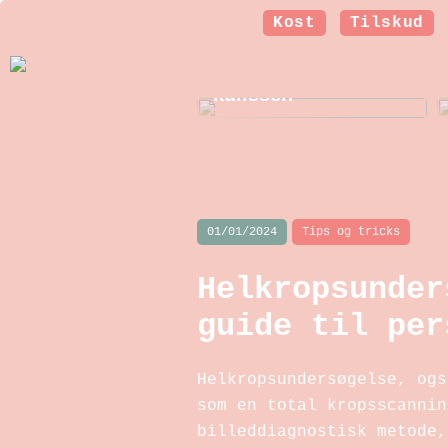
Kost
Tilskud
Et nyt smil: Sådan
arbejder
tandteknikeren bag
kulissen
01/01/2024
Tips og tricks
Helkropsunder
guide til per
Helkropsundersøgelse, ogs
som en total kropsscannin
billeddiagnostisk metode,