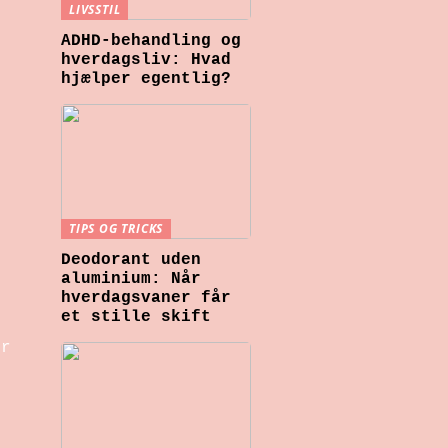
LIVSSTIL
ADHD-behandling og
hverdagsliv: Hvad
hjælper egentlig?
TIPS OG TRICKS
Deodorant uden
aluminium: Når
hverdagsvaner får
et stille skift
or