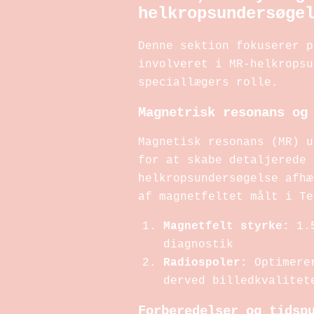
helkropsundersøge
Denne sektion fokuserer p
involveret i MR-helkropsu
speciallægers rolle.
Magnetrisk resonans og
Magnetisk resonans (MR) u
for at skabe detaljerede 
helkropsundersøgelse afhæ
af magnetfeltet målt i Te
Magnetfelt styrke:
1.5
diagnostik
Radiospoler:
Optimerer
derved billedkvalitet
Forberedelser og tidsp