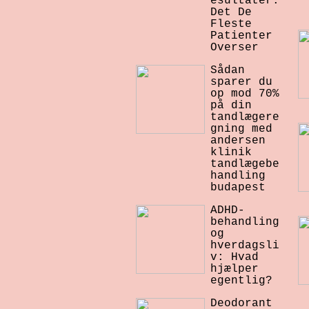
esultater:
Det De
Fleste
Patienter
Overser
Sådan
sparer du
op mod 70%
på din
tandlægere
gning med
andersen
klinik
tandlægebe
handling
budapest
ADHD-
behandling
og
hverdagsli
v: Hvad
hjælper
egentlig?
Deodorant