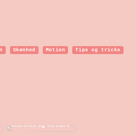
n
Skønhed
Motion
Tips og tricks
Botoxbehandlinger i
København: Et
indblik i moderne
skønhed og velvære