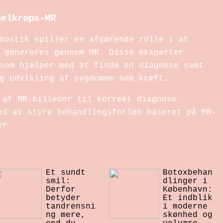
helkrops-MR
nostik spiller en afgørende rolle i at
 genereres gennem MR. Disse eksperter
som hjælper med at finde en diagnose samt
g udvikling af sygdomme som kræft.
af MR-billeder til korrekt diagnose
d at styre behandlingsforløb baseret på MR-
er
Et sundt
Botoxbehan
smil:
dlinger i
Derfor
København:
betyder
Et indblik
tandrensni
i moderne
ng mere,
skønhed og