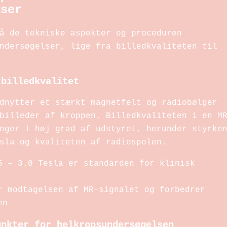
lser
å de tekniske aspekter og proceduren
ndersøgelser, lige fra billedkvaliteten til
 billedkvalitet
dnytter et stærkt magnetfelt og radiobølger
billeder af kroppen. Billedkvaliteten i en M
nger i høj grad af udstyret, herunder styrke
sla og kvaliteten af radiospolen.
 – 3.0 Tesla er standarden for klinisk
 modtagelsen af MR-signalet og forbedrer
en
unkter for helkropsundersøgelsen