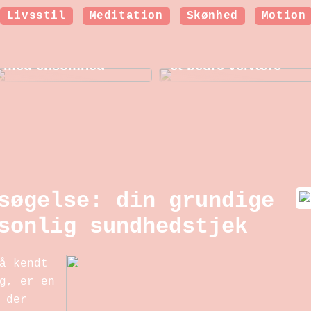
Livsstil
Meditation
Skønhed
Motion
Sådan kan en
Hormonbehandling i
psykolog hjælpe
overgangsalderen:
dig, som kæmper
Nye muligheder for
med ensomhed
et bedre velvære
søgelse: din grundige
sonlig sundhedstjek
å kendt
g, er en
 der