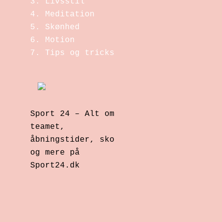
Livsstil
Meditation
Skønhed
Motion
Tips og tricks
Sport 24 – Alt om
r
teamet,
åbningstider, sko
og mere på
Sport24.dk