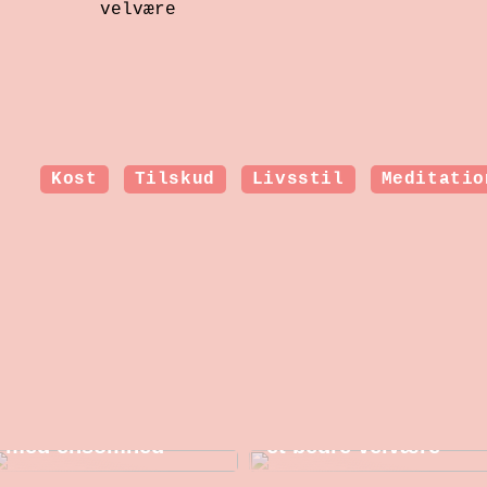
velvære
Kost
Tilskud
Livsstil
Meditatio
Sådan kan en
Hormonbehandling i
psykolog hjælpe
overgangsalderen:
dig, som kæmper
Nye muligheder for
med ensomhed
et bedre velvære