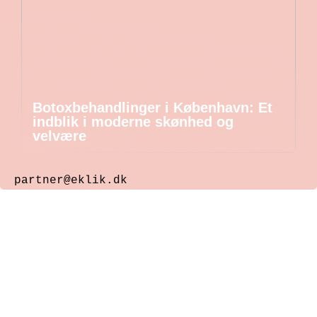
Botoxbehandlinger i København: Et
indblik i moderne skønhed og
velvære
partner@eklik.dk