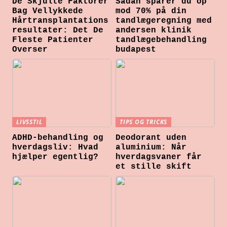
De Skjulte Faktorer
Sådan sparer du op
Bag Vellykkede
mod 70% på din
Hårtransplantations
tandlægeregning med
resultater: Det De
andersen klinik
Fleste Patienter
tandlægebehandling
Overser
budapest
LIVSSTIL
TIPS OG TRICKS
ADHD-behandling og
Deodorant uden
hverdagsliv: Hvad
aluminium: Når
hjælper egentlig?
hverdagsvaner får
et stille skift