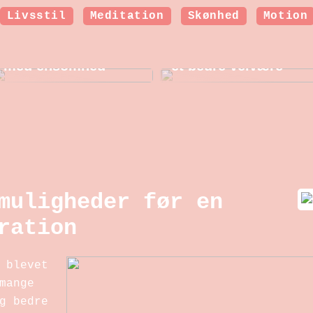
Livsstil
Meditation
Skønhed
Motion
Sådan kan en
Hormonbehandling i
psykolog hjælpe
overgangsalderen:
dig, som kæmper
Nye muligheder for
med ensomhed
et bedre velvære
muligheder før en
ration
 blevet
mange
g bedre