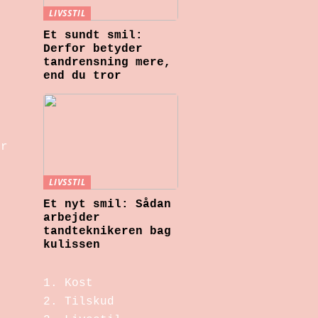
LIVSSTIL
Et sundt smil:
Derfor betyder
tandrensning mere,
end du tror
er
LIVSSTIL
Et nyt smil: Sådan
arbejder
tandteknikeren bag
kulissen
Kost
Tilskud