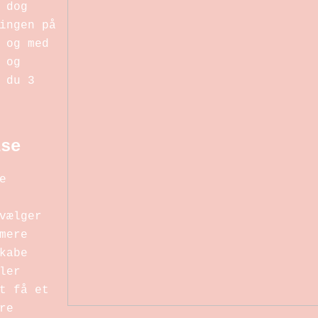
 dog
ingen på
 og med
 og
 du 3
lse
e
vælger
mere
kabe
ler
t få et
re