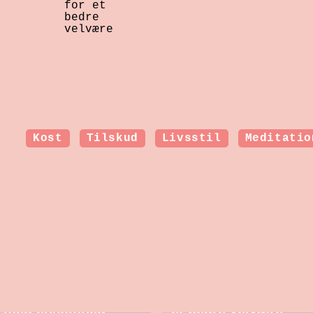
for et
bedre
velvære
Kost
Tilskud
Livsstil
Meditatio
Sådan kan en
Hormonbehandling i
psykolog hjælpe
overgangsalderen:
dig, som kæmper
Nye muligheder for
med ensomhed
et bedre velvære