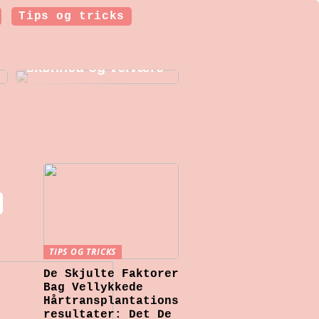
Tips og tricks
Botoxbehandlinger i
København: Et
indblik i moderne
skønhed og velvære
TIPS OG TRICKS
De Skjulte Faktorer
Bag Vellykkede
Hårtransplantations
resultater: Det De