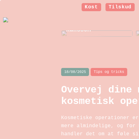
Kost
Tilskud
Et nyt smil: Sådan
arbejder
tandteknikeren bag
kulissen
18/08/2025
Tips og tricks
Overvej dine 
kosmetisk ope
Kosmetiske operationer er
mere almindelige, og for 
handler det om at føle si