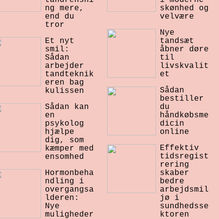
ng mere,
skønhed og
end du
velvære
tror
Nye
Et nyt
tandsæt
smil:
åbner døre
Sådan
til
arbejder
livskvalit
tandteknik
et
eren bag
Sådan
kulissen
bestiller
Sådan kan
du
en
håndkøbsme
psykolog
dicin
hjælpe
online
dig, som
Effektiv
kæmper med
tidsregist
ensomhed
rering
Hormonbeha
skaber
ndling i
bedre
overgangsa
arbejdsmil
lderen:
jø i
Nye
sundhedsse
muligheder
ktoren