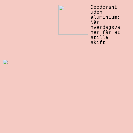
Deodorant
uden
aluminium:
Når
hverdagsva
ner får et
stille
skift
Et nyt smil: Sådan
arbejder
tandteknikeren bag
kulissen