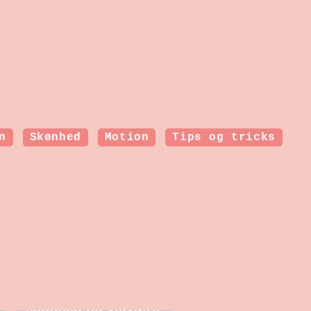
n
Skønhed
Motion
Tips og tricks
Botoxbehandlinger i
København: Et
indblik i moderne
skønhed og velvære