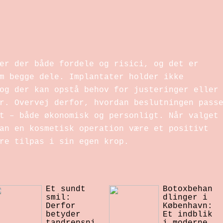
t
er der både fordele og risici, og det er
m begge dele. Implantater holder ikke
og der kan opstå behov for justeringer eller
r. Overvej derfor, hvordan beslutningen pass
t – både økonomisk og personligt. Når valget
an en kosmetisk operation være et positivt
re tilpas i sin egen krop.
Et sundt
Botoxbehan
smil:
dlinger i
Derfor
København:
betyder
Et indblik
tandrensni
i moderne