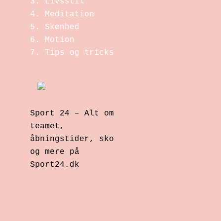
Livsstil
Meditation
Skønhed
Motion
Tips og tricks
Sport 24 – Alt om
teamet,
åbningstider, sko
og mere på
Sport24.dk