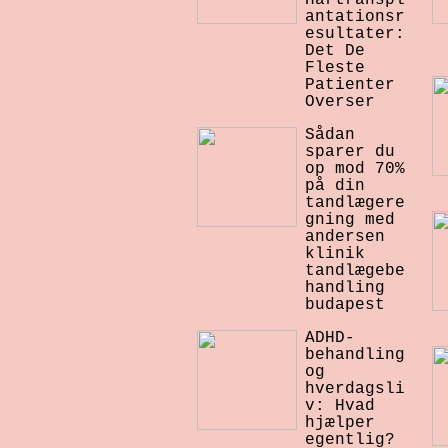
antationsr
esultater:
Det De
Fleste
Patienter
Overser
Sådan
sparer du
op mod 70%
på din
tandlægere
gning med
andersen
klinik
tandlægebe
handling
budapest
ADHD-
behandling
og
hverdagsli
v: Hvad
hjælper
egentlig?