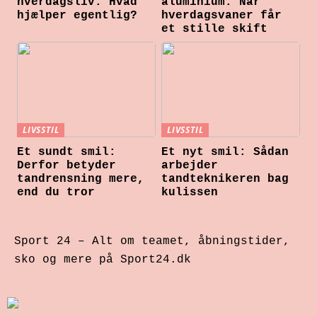
hverdagsliv: Hvad
aluminium: Når
hjælper egentlig?
hverdagsvaner får
et stille skift
LIVSSTIL
LIVSSTIL
Et sundt smil:
Et nyt smil: Sådan
Derfor betyder
arbejder
tandrensning mere,
tandteknikeren bag
end du tror
kulissen
Sport 24 – Alt om teamet, åbningstider,
sko og mere på Sport24.dk