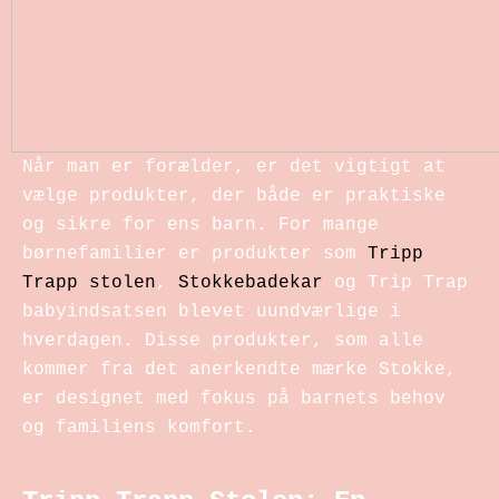
Når man er forælder, er det vigtigt at
vælge produkter, der både er praktiske
og sikre for ens barn. For mange
børnefamilier er produkter som
Tripp
Trapp stolen
,
Stokkebadekar
og Trip Trap
babyindsatsen blevet uundværlige i
hverdagen. Disse produkter, som alle
kommer fra det anerkendte mærke Stokke,
er designet med fokus på barnets behov
og familiens komfort.