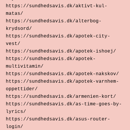
https://sundhedsavis.dk/aktivt-kul-
matas/
https://sundhedsavis.dk/alterbog-
krydsord/
https://sundhedsavis.dk/apotek-city-
vest/
https://sundhedsavis.dk/apotek-ishoej/
https://sundhedsavis.dk/apotek-
multivitamin/
https://sundhedsavis.dk/apotek-nakskov/
https://sundhedsavis.dk/apotek-varnhem-
oppettider/
https://sundhedsavis.dk/armenien-kort/
https://sundhedsavis.dk/as-time-goes-by-
lyrics/
https://sundhedsavis.dk/asus-router-
login/