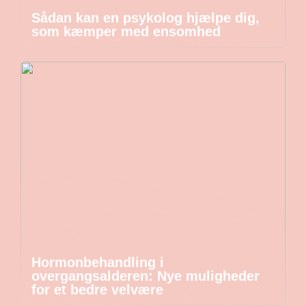
Sådan kan en psykolog hjælpe dig,
som kæmper med ensomhed
Hormonbehandling i
overgangsalderen: Nye muligheder
for et bedre velvære