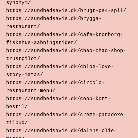
synonym/
https://sundhedsavis.dk/brugt-ps4-spil/
https://sundhedsavis.dk/brygga-
restaurant/
https://sundhedsavis.dk/cafe-kronborg-
fiskehus-aabningstider/
https://sundhedsavis.dk/chao-chao-shop-
trustpilot/
https://sundhedsavis.dk/chloe-love-
story-matas/
https://sundhedsavis.dk/circolo-
restaurant-menu/
https://sundhedsavis.dk/coop-kort-
bestil/
https://sundhedsavis.dk/creme-paradoxe-
tilbud/
https://sundhedsavis.dk/dalens-olie-