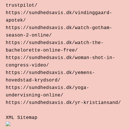
trustpilot/
https://sundhedsavis.dk/vindinggaard-
apotek/
https://sundhedsavis.dk/watch-gotham-
season-2-online/
https://sundhedsavis.dk/watch-the-
bachelorette-online-free/
https://sundhedsavis.dk/woman-shot-in-
congress-video/
https://sundhedsavis.dk/yemens-
hovedstad-krydsord/
https://sundhedsavis.dk/yoga-
undervisning-online/
https://sundhedsavis.dk/yr-kristiansand/
XML Sitemap