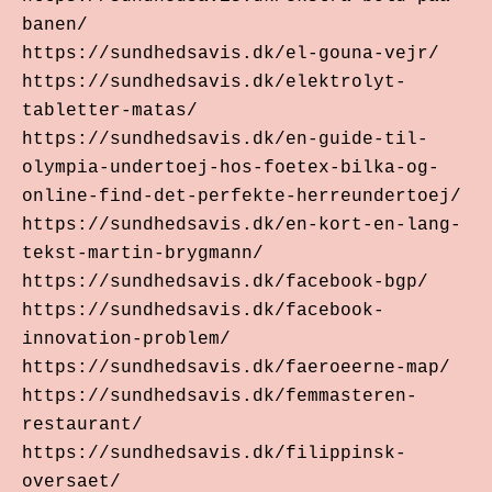
banen/
https://sundhedsavis.dk/el-gouna-vejr/
https://sundhedsavis.dk/elektrolyt-
tabletter-matas/
https://sundhedsavis.dk/en-guide-til-
olympia-undertoej-hos-foetex-bilka-og-
online-find-det-perfekte-herreundertoej/
https://sundhedsavis.dk/en-kort-en-lang-
tekst-martin-brygmann/
https://sundhedsavis.dk/facebook-bgp/
https://sundhedsavis.dk/facebook-
innovation-problem/
https://sundhedsavis.dk/faeroeerne-map/
https://sundhedsavis.dk/femmasteren-
restaurant/
https://sundhedsavis.dk/filippinsk-
oversaet/