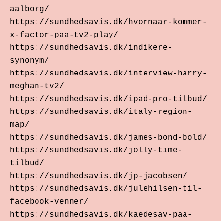
aalborg/
https://sundhedsavis.dk/hvornaar-kommer-
x-factor-paa-tv2-play/
https://sundhedsavis.dk/indikere-
synonym/
https://sundhedsavis.dk/interview-harry-
meghan-tv2/
https://sundhedsavis.dk/ipad-pro-tilbud/
https://sundhedsavis.dk/italy-region-
map/
https://sundhedsavis.dk/james-bond-bold/
https://sundhedsavis.dk/jolly-time-
tilbud/
https://sundhedsavis.dk/jp-jacobsen/
https://sundhedsavis.dk/julehilsen-til-
facebook-venner/
https://sundhedsavis.dk/kaedesav-paa-