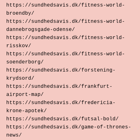
https://sundhedsavis.dk/fitness-world-
broendby/
https://sundhedsavis.dk/fitness-world-
dannebrogsgade-odense/
https://sundhedsavis.dk/fitness-world-
risskov/
https://sundhedsavis.dk/fitness-world-
soenderborg/
https://sundhedsavis.dk/forstening-
krydsord/
https://sundhedsavis.dk/frankfurt-
airport-map/
https://sundhedsavis.dk/fredericia-
krone-apotek/
https://sundhedsavis.dk/futsal-bold/
https://sundhedsavis.dk/game-of-thrones-
news/