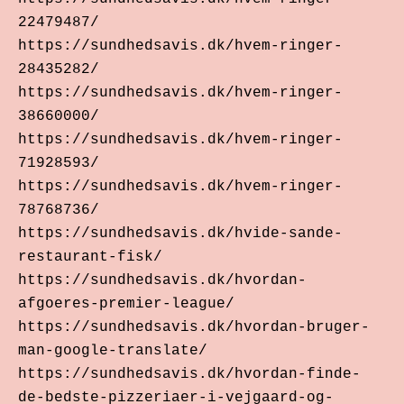
22479487/
https://sundhedsavis.dk/hvem-ringer-
28435282/
https://sundhedsavis.dk/hvem-ringer-
38660000/
https://sundhedsavis.dk/hvem-ringer-
71928593/
https://sundhedsavis.dk/hvem-ringer-
78768736/
https://sundhedsavis.dk/hvide-sande-
restaurant-fisk/
https://sundhedsavis.dk/hvordan-
afgoeres-premier-league/
https://sundhedsavis.dk/hvordan-bruger-
man-google-translate/
https://sundhedsavis.dk/hvordan-finde-
de-bedste-pizzeriaer-i-vejgaard-og-