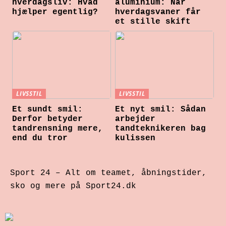
hverdagsliv: Hvad
aluminium: Når
hjælper egentlig?
hverdagsvaner får
et stille skift
LIVSSTIL
LIVSSTIL
Et sundt smil:
Et nyt smil: Sådan
Derfor betyder
arbejder
tandrensning mere,
tandteknikeren bag
end du tror
kulissen
Sport 24 – Alt om teamet, åbningstider,
sko og mere på Sport24.dk