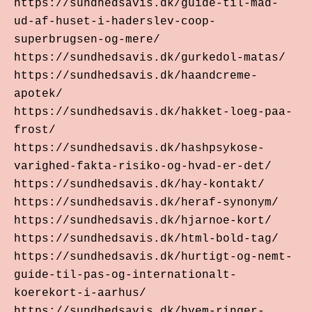
https://sundhedsavis.dk/guide-til-mad-
ud-af-huset-i-haderslev-coop-
superbrugsen-og-mere/
https://sundhedsavis.dk/gurkedol-matas/
https://sundhedsavis.dk/haandcreme-
apotek/
https://sundhedsavis.dk/hakket-loeg-paa-
frost/
https://sundhedsavis.dk/hashpsykose-
varighed-fakta-risiko-og-hvad-er-det/
https://sundhedsavis.dk/hay-kontakt/
https://sundhedsavis.dk/heraf-synonym/
https://sundhedsavis.dk/hjarnoe-kort/
https://sundhedsavis.dk/html-bold-tag/
https://sundhedsavis.dk/hurtigt-og-nemt-
guide-til-pas-og-internationalt-
koerekort-i-aarhus/
https://sundhedsavis.dk/hvem-ringer-