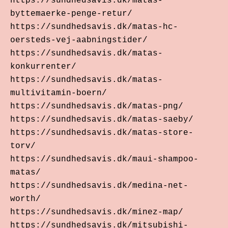
https://sundhedsavis.dk/matas-
byttemaerke-penge-retur/
https://sundhedsavis.dk/matas-hc-
oersteds-vej-aabningstider/
https://sundhedsavis.dk/matas-
konkurrenter/
https://sundhedsavis.dk/matas-
multivitamin-boern/
https://sundhedsavis.dk/matas-png/
https://sundhedsavis.dk/matas-saeby/
https://sundhedsavis.dk/matas-store-
torv/
https://sundhedsavis.dk/maui-shampoo-
matas/
https://sundhedsavis.dk/medina-net-
worth/
https://sundhedsavis.dk/minez-map/
https://sundhedsavis.dk/mitsubishi-