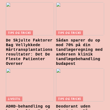
TIPS OG TRICKS
TIPS OG TRICKS
De Skjulte Faktorer
Sådan sparer du op
Bag Vellykkede
mod 70% på din
Hårtransplantations
tandlægeregning med
resultater: Det De
andersen klinik
Fleste Patienter
tandlægebehandling
Overser
budapest
LIVSSTIL
TIPS OG TRICKS
ADHD-behandling og
Deodorant uden