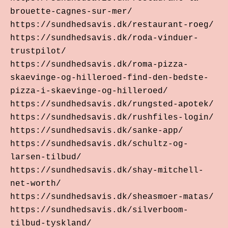
brouette-cagnes-sur-mer/
https://sundhedsavis.dk/restaurant-roeg/
https://sundhedsavis.dk/roda-vinduer-
trustpilot/
https://sundhedsavis.dk/roma-pizza-
skaevinge-og-hilleroed-find-den-bedste-
pizza-i-skaevinge-og-hilleroed/
https://sundhedsavis.dk/rungsted-apotek/
https://sundhedsavis.dk/rushfiles-login/
https://sundhedsavis.dk/sanke-app/
https://sundhedsavis.dk/schultz-og-
larsen-tilbud/
https://sundhedsavis.dk/shay-mitchell-
net-worth/
https://sundhedsavis.dk/sheasmoer-matas/
https://sundhedsavis.dk/silverboom-
tilbud-tyskland/