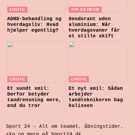
LIVSSTIL
TIPS OG TRICKS
ADHD-behandling og
Deodorant uden
hverdagsliv: Hvad
aluminium: Når
hjælper egentlig?
hverdagsvaner får
et stille skift
LIVSSTIL
LIVSSTIL
Et sundt smil:
Et nyt smil: Sådan
Derfor betyder
arbejder
tandrensning mere,
tandteknikeren bag
end du tror
kulissen
Sport 24 – Alt om teamet, åbningstider,
sko og mere på Sport24.dk