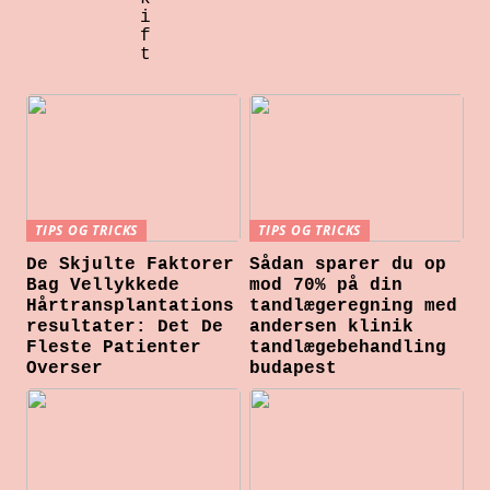
i
f
t
TIPS OG TRICKS
TIPS OG TRICKS
De Skjulte Faktorer
Sådan sparer du op
Bag Vellykkede
mod 70% på din
Hårtransplantations
tandlægeregning med
resultater: Det De
andersen klinik
Fleste Patienter
tandlægebehandling
Overser
budapest