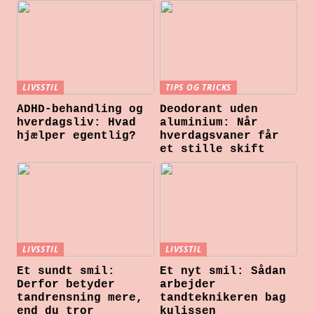
LIVSSTIL
TIPS OG TRICKS
ADHD-behandling og
Deodorant uden
hverdagsliv: Hvad
aluminium: Når
hjælper egentlig?
hverdagsvaner får
et stille skift
LIVSSTIL
LIVSSTIL
Et sundt smil:
Et nyt smil: Sådan
Derfor betyder
arbejder
tandrensning mere,
tandteknikeren bag
end du tror
kulissen