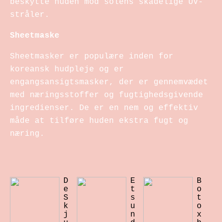
beskytte huden mod solens skadelige UV-
stråler.
Sheetmaske
Sheetmasker er populære inden for
koreansk hudpleje og er
engangsansigtsmasker, der er gennemvædet
med næringsstoffer og fugtighedsgivende
ingredienser. De er en nem og effektiv
måde at tilføre huden ekstra fugt og
næring.
D
E
B
e
t
o
S
s
t
k
u
o
j
n
x