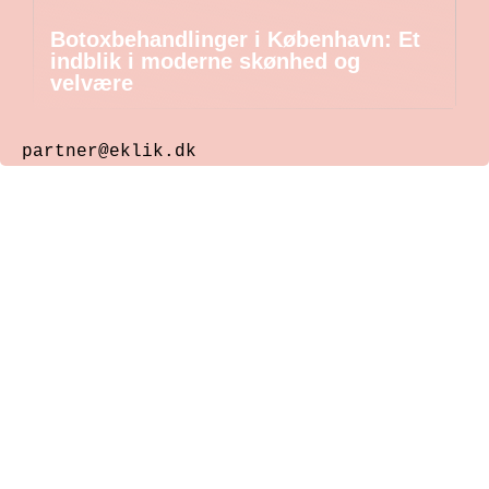
Botoxbehandlinger i København: Et
indblik i moderne skønhed og
velvære
partner@eklik.dk