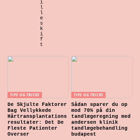
i
l
l
e
s
k
i
f
t
TIPS OG TRICKS
TIPS OG TRICKS
De Skjulte Faktorer
Sådan sparer du op
Bag Vellykkede
mod 70% på din
Hårtransplantations
tandlægeregning med
resultater: Det De
andersen klinik
Fleste Patienter
tandlægebehandling
Overser
budapest