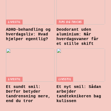
LIVSSTIL
TIPS OG TRICKS
ADHD-behandling og
Deodorant uden
hverdagsliv: Hvad
aluminium: Når
hjælper egentlig?
hverdagsvaner får
et stille skift
LIVSSTIL
LIVSSTIL
Et sundt smil:
Et nyt smil: Sådan
Derfor betyder
arbejder
tandrensning mere,
tandteknikeren bag
end du tror
kulissen