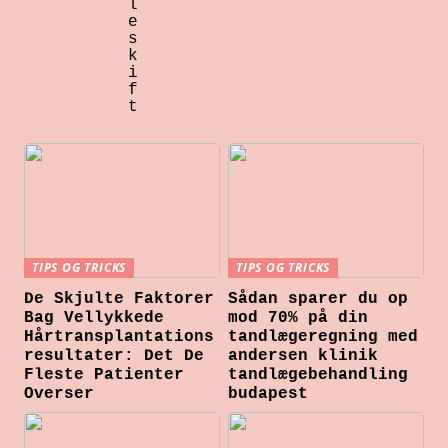
l
e
s
k
i
f
t
TIPS OG TRICKS
TIPS OG TRICKS
De Skjulte Faktorer
Sådan sparer du op
Bag Vellykkede
mod 70% på din
Hårtransplantations
tandlægeregning med
resultater: Det De
andersen klinik
Fleste Patienter
tandlægebehandling
Overser
budapest