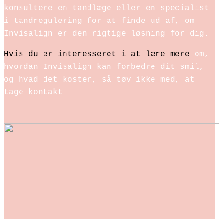
konsultere en tandlæge eller en specialist
i tandregulering for at finde ud af, om
Invisalign er den rigtige løsning for dig.
Hvis du er interesseret i at lære mere
om,
hvordan Invisalign kan forbedre dit smil,
og hvad det koster, så tøv ikke med, at
tage kontakt