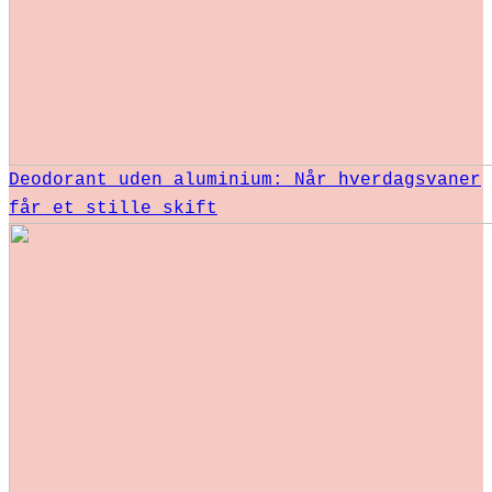
Deodorant uden aluminium: Når hverdagsvaner
får et stille skift