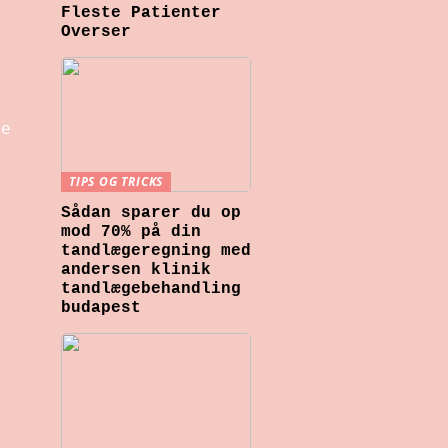
Fleste Patienter
Overser
e
de
TIPS OG TRICKS
Sådan sparer du op
mod 70% på din
tandlægeregning med
e
andersen klinik
tandlægebehandling
budapest
g
e