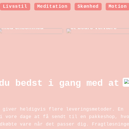
Livsstil
Meditation
Skønhed
Motion
Sådan kan en
Hormonbehandling i
psykolog hjælpe
overgangsalderen:
dig, som kæmper
Nye muligheder for
med ensomhed
et bedre velvære
du bedst i gang med at
 giver heldigvis flere leveringsmetoder. En
i vore dage at få sendt til en pakkeshop, hv
dkøbte vare når det passer dig. Fragtløsning