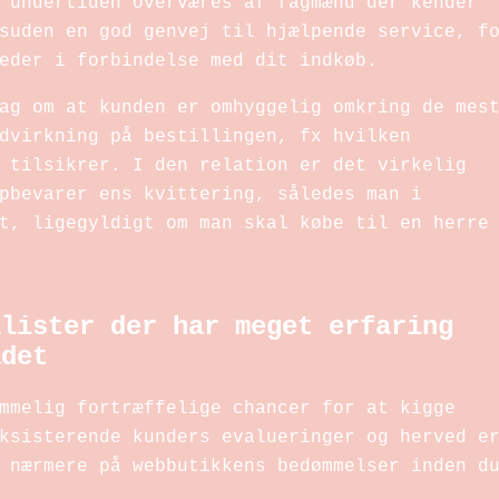
 undertiden overværes af fagmænd der kender
suden en god genvej til hjælpende service, f
eder i forbindelse med dit indkøb.
ag om at kunden er omhyggelig omkring de mes
dvirkning på bestillingen, fx hvilken
 tilsikrer. I den relation er det virkelig
pbevarer ens kvittering, således man i
t, ligegyldigt om man skal købe til en herre
alister der har meget erfaring
ådet
mmelig fortræffelige chancer for at kigge
ksisterende kunders evalueringer og herved e
 nærmere på webbutikkens bedømmelser inden d