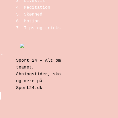
Livsstil
Meditation
r
Skønhed
Motion
Tips og tricks
er
Sport 24 – Alt om
teamet,
åbningstider, sko
og mere på
Sport24.dk