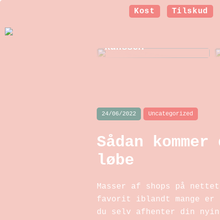
Kost
Tilskud
Et nyt smil: Sådan
arbejder
tandteknikeren bag
kulissen
24/06/2022
Uncategorized
Sådan kommer 
løbe
Masser af shops på nettet
favorit iblandt mange er 
du selv afhenter din nyin