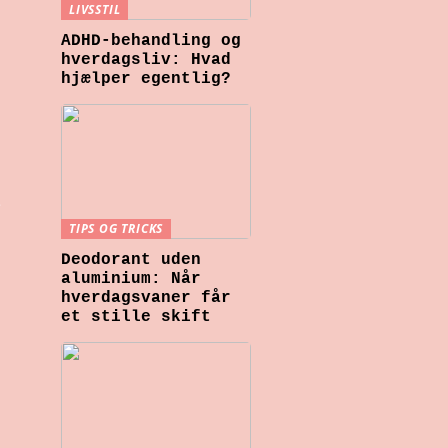
LIVSSTIL
ADHD-behandling og
hverdagsliv: Hvad
hjælper egentlig?
e
TIPS OG TRICKS
Deodorant uden
aluminium: Når
hverdagsvaner får
et stille skift