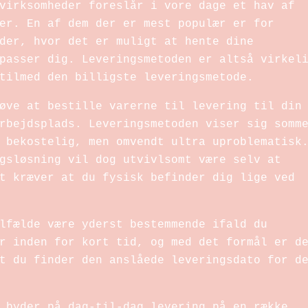
virksomheder foreslår i vore dage et hav af
er. En af dem der er mest populær er for
der, hvor det er muligt at hente dine
passer dig. Leveringsmetoden er altså virkel
tilmed den billigste leveringsmetode.
øve at bestille varerne til levering til din
rbejdsplads. Leveringsmetoden viser sig somm
 bekostelig, men omvendt ultra uproblematisk
gsløsning vil dog utvivlsomt være selv at
t kræver at du fysisk befinder dig lige ved
lfælde være yderst bestemmende ifald du
r inden for kort tid, og med det formål er d
t du finder den anslåede leveringsdato for d
 byder på dag-til-dag levering på en række