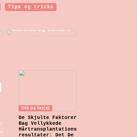
Tips og tricks
Botoxbehandlinger i
København: Et
indblik i moderne
skønhed og velvære
TIPS OG TRICKS
De Skjulte Faktorer
Bag Vellykkede
or
Hårtransplantations
en
resultater: Det De