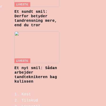
LIVSSTIL
or
Et sundt smil:
Derfor betyder
tandrensning mere,
t
end du tror
LIVSSTIL
Et nyt smil: Sådan
arbejder
tandteknikeren bag
kulissen
r
Kost
u
Tilskud