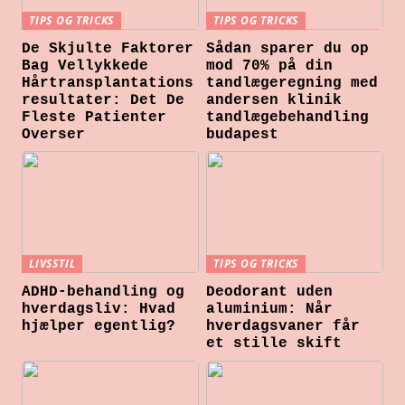
TIPS OG TRICKS
TIPS OG TRICKS
De Skjulte Faktorer
Sådan sparer du op
Bag Vellykkede
mod 70% på din
Hårtransplantations
tandlægeregning med
resultater: Det De
andersen klinik
Fleste Patienter
tandlægebehandling
Overser
budapest
LIVSSTIL
TIPS OG TRICKS
ADHD-behandling og
Deodorant uden
hverdagsliv: Hvad
aluminium: Når
hjælper egentlig?
hverdagsvaner får
et stille skift