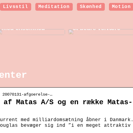
Livsstil
Meditation
Skønhed
Motion
Sådan kan en
Hormonbehandling i
psykolog hjælpe
overgangsalderen:
dig, som kæmper
Nye muligheder for
med ensomhed
et bedre velvære
enter
› 20070131-afgoerelse-…
 af Matas A/S og en række Matas-
urrent med milliardomsætning åbner i Danmark
ouglas bevæger sig ind ”i en meget attraktiv