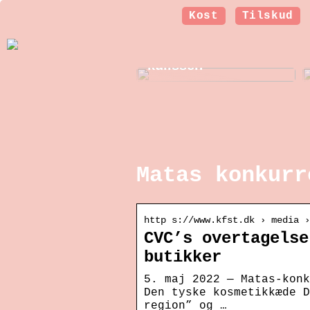
Kost
Tilskud
Et nyt smil: Sådan
arbejder
tandteknikeren bag
kulissen
Matas konkurr
http s://www.kfst.dk › media 
CVC’s overtagelse
butikker
5. maj 2022 — Matas-konk
Den tyske kosmetikkæde D
region” og …