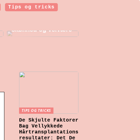
Tips og tricks
Botoxbehandlinger i
København: Et
indblik i moderne
skønhed og velvære
TIPS OG TRICKS
De Skjulte Faktorer
.
Bag Vellykkede
Hårtransplantations
resultater: Det De