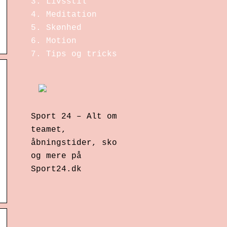
Livsstil
Meditation
Skønhed
Motion
Tips og tricks
Sport 24 – Alt om
teamet,
åbningstider, sko
og mere på
Sport24.dk